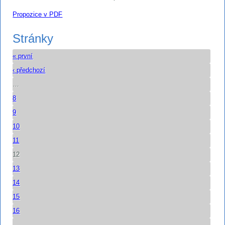
Propozice v PDF
Stránky
« první
‹ předchozí
…
8
9
10
11
12
13
14
15
16
…