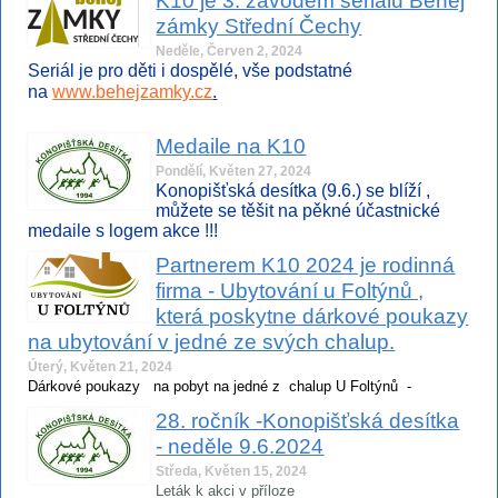
K10 je 3. závodem seriálu Běhej
zámky Střední Čechy
Neděle, Červen 2, 2024
Seriál je pro děti i dospělé, vše podstatné
na
www.behejzamky.cz
.
Medaile na K10
Pondělí, Květen 27, 2024
Konopišťská desítka (9.6.) se blíží ,
můžete se těšit na pěkné účastnické
medaile s logem akce !!!
Partnerem K10 2024 je rodinná
firma - Ubytování u Foltýnů ,
která poskytne dárkové poukazy
na ubytování v jedné ze svých chalup.
Úterý, Květen 21, 2024
Dárkové poukazy na pobyt na jedné z chalup U Foltýnů -
28. ročník -Konopišťská desítka
- neděle 9.6.2024
Středa, Květen 15, 2024
Leták k akci v příloze