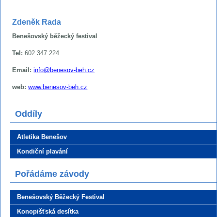
Zdeněk Rada
Benešovský běžecký festival
Tel:
602 347 224
Email:
info@benesov-beh.cz
web:
www.benesov-beh.cz
Oddíly
Atletika Benešov
Kondiční plavání
Pořádáme závody
Benešovský Běžecký Festival
Konopišťská desítka