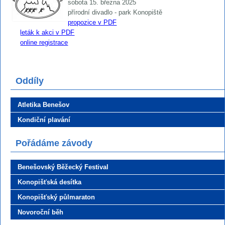
sobota 15. března 2025
přírodní divadlo - park Konopiště
propozice v PDF
leták k akci v PDF
online registrace
Oddíly
Atletika Benešov
Kondiční plavání
Pořádáme závody
Benešovský Běžecký Festival
Konopišťská desítka
Konopišťský půlmaraton
Novoroční běh