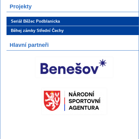
Projekty
Seriál Běžec Podblanicka
Běhej zámky Střední Čechy
Hlavní partneři