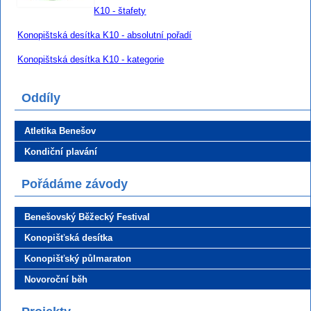
K10 - štafety
Konopištská desítka K10 - absolutní pořadí
Konopištská desítka K10 - kategorie
Oddíly
Atletika Benešov
Kondiční plavání
Pořádáme závody
Benešovský Běžecký Festival
Konopišťská desítka
Konopišťský půlmaraton
Novoroční běh