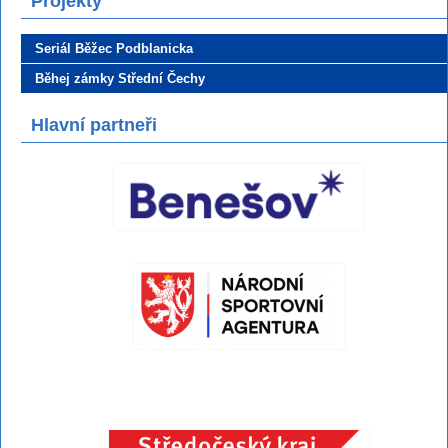
Projekty
Seriál Běžec Podblanicka
Běhej zámky Střední Čechy
Hlavní partneři