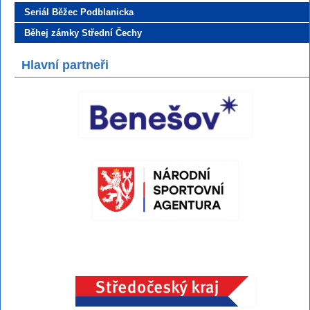
Seriál Běžec Podblanicka
Běhej zámky Střední Čechy
Hlavní partneři