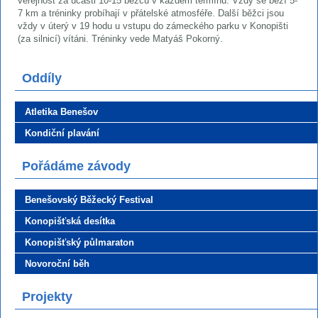
veřejnost za účasti 10-15 běžců v každém termínu. Vždy se běží 5-
7 km a tréninky probíhají v přátelské atmosféře. Další běžci jsou
vždy v úterý v 19 hodu u vstupu do zámeckého parku v Konopišti
(za silnicí) vítáni. Tréninky vede Matyáš Pokorný.
Oddíly
Atletika Benešov
Kondiční plavání
Pořádáme závody
Benešovský Běžecký Festival
Konopišťská desítka
Konopišťský půlmaraton
Novoroční běh
Projekty