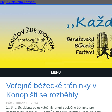
Přejít k hlavnímu obsahu
MENU
Veřejné běžecké tréninky v
Konopišti se rozběhly
Pátek, Duben 18, 2014
1., 8. a 15. dubna se uskutečnily první společné tréninky pro