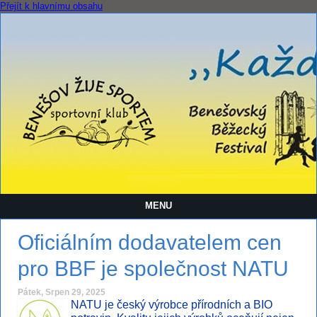
Přejít k hlavnímu obsahu
MENU
Oficiálním dodavatelem cen
pro BBF je společnost NATU
Pátek, Srpen 29, 2025
NATU je český výrobce přírodních a BIO