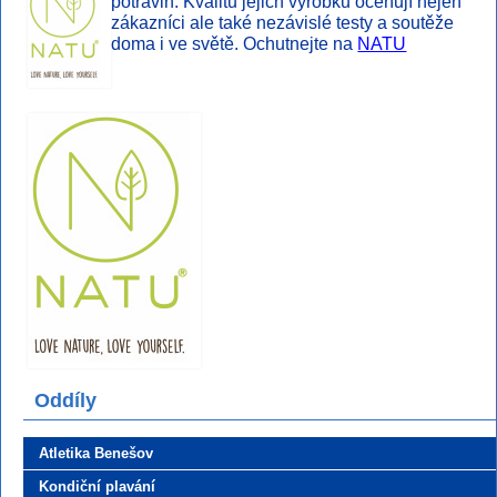
potravin. Kvalitu jejich výrobků oceňují nejen
zákazníci ale také nezávislé testy a soutěže
doma i ve světě. Ochutnejte na
NATU
Oddíly
Atletika Benešov
Kondiční plavání