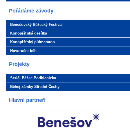
Pořádáme závody
Benešovský Běžecký Festival
Konopišťská desítka
Konopišťský půlmaraton
Novoroční běh
Projekty
Seriál Běžec Podblanicka
Běhej zámky Střední Čechy
Hlavní partneři