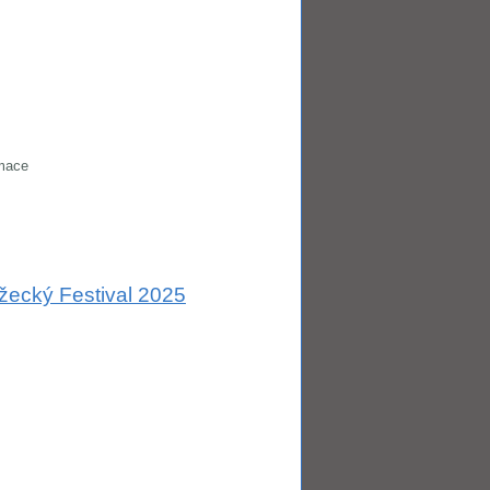
rmace
žecký Festival 2025