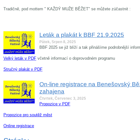
Tradičně, pod mottem " KAŽDÝ MUŽE BĚŽET" se můžete zúčastnit :
Leták a plakát k BBF 21.9.2025
Pátek, Srpen 8, 2025
BBF 2025 se již blíží a tak přinášíme podrobnější info
Velký leták v PDF
včetně informací o doprovodném programu
Stručný plakát v PDF
On-line registrace na Benešovský Bě
zahajena
Čtvrtek, Červenec 3, 2025
Propozice v PDF
Propozice pro soutěž měst
Online registrace