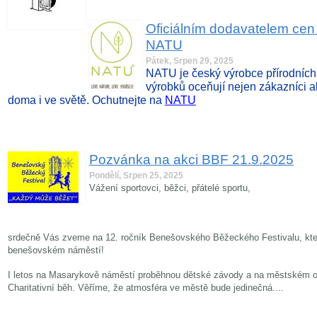
Oficiálním dodavatelem cen
NATU
Pátek, Srpen 29, 2025
NATU je český výrobce přírodních a
výrobků oceňují nejen zákazníci al
doma i ve světě. Ochutnejte na
NATU
Pozvánka na akci BBF 21.9.2025
Pondělí, Srpen 25, 2025
Vážení sportovci, běžci, přátelé sportu,
srdečně Vás zveme na 12. ročník Benešovského Běžeckého Festivalu, kter
benešovském náměstí!
I letos na Masarykově náměstí proběhnou dětské závody a na městském o
Charitativní běh. Věříme, že atmosféra ve městě bude jedinečná....