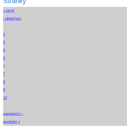
Stránky
« první
‹ předchozí
…
2
3
4
5
6
7
8
9
10
…
následující ›
poslední »