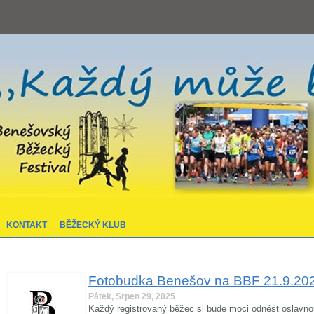
KONTAKT
BĚŽECKÝ KLUB
Fotobudka Benešov na BBF 21.9.20
Pátek, Srpen 29, 2025
Každý registrovaný běžec si bude moci odnést oslavnou