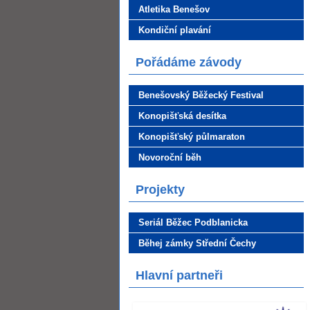
Atletika Benešov
Kondiční plavání
Pořádáme závody
Benešovský Běžecký Festival
Konopišťská desítka
Konopišťský půlmaraton
Novoroční běh
Projekty
Seriál Běžec Podblanicka
Běhej zámky Střední Čechy
Hlavní partneři