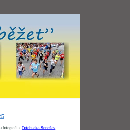
25
 fotografii z
Fotobudka Benešov