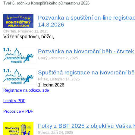
Tvář 6. ročníku Konopišťského půlmaratonu 2026
Pozvanka a spuštění on-line registra
14.3.2026
Čtvrtek, Prosinec 11, 2025
Vážení sportovci, běžci,
Pozvánka na Novoroční běh - čtvrtek
Úterý, Prosinec 2, 2025
Spuštěná registrace na Novoroční b
Pátek, Listopad 14, 2025
1. ledna 2026
Registrace na odkazu zde
Leták v PDF
Propozice v PDF
Fotky z BBF 2025 z objektivu Vaška 
Středa, Září 24, 2025