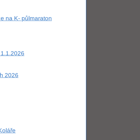
ce na K- půlmaraton
 1.1.2026
ěh 2026
Koláře