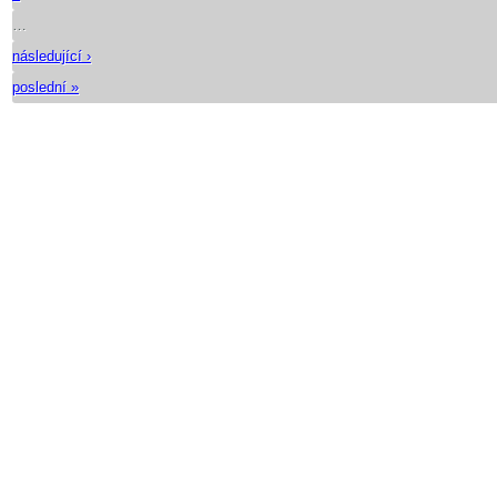
…
následující ›
poslední »