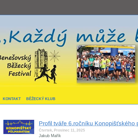
KONTAKT
BĚŽECKÝ KLUB
Profil tváře 6.ročníku Konopišťskéh
Čtvrtek, Prosinec 11, 2025
Jakub Mařík