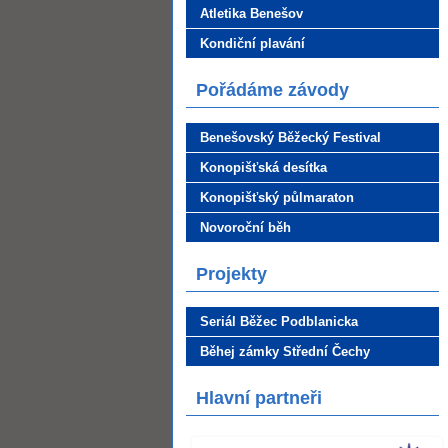
Atletika Benešov
Kondiční plavání
Pořádáme závody
Benešovský Běžecký Festival
Konopišťská desítka
Konopišťský půlmaraton
Novoroční běh
Projekty
Seriál Běžec Podblanicka
Běhej zámky Střední Čechy
Hlavní partneři