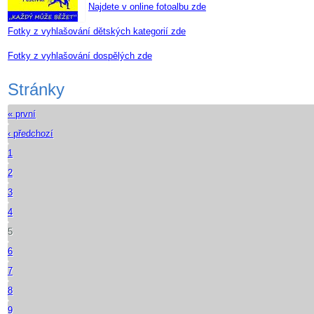
Najdete v online fotoalbu zde
Fotky z vyhlašování dětských kategorií zde
Fotky z vyhlašování dospělých zde
Stránky
« první
‹ předchozí
1
2
3
4
5
6
7
8
9