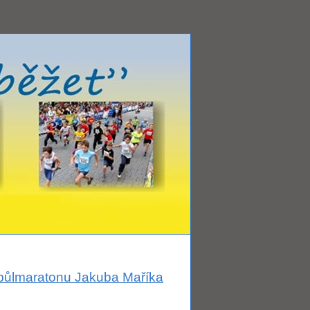
o půlmaratonu Jakuba Maříka