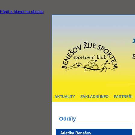
Přejít k hlavnímu obsahu
AKTUALITY
ZÁKLADNÍ INFO
PARTNEŘI
Oddíly
Atletika Benešov