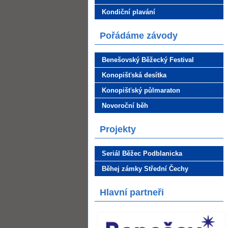
Kondiční plavání
Pořádáme závody
Benešovský Běžecký Festival
Konopišťská desítka
Konopišťský půlmaraton
Novoroční běh
Projekty
Seriál Běžec Podblanicka
Běhej zámky Střední Čechy
Hlavní partneři