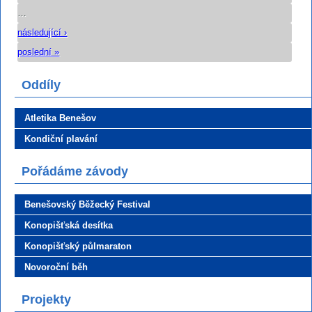
…
následující ›
poslední »
Oddíly
Atletika Benešov
Kondiční plavání
Pořádáme závody
Benešovský Běžecký Festival
Konopišťská desítka
Konopišťský půlmaraton
Novoroční běh
Projekty