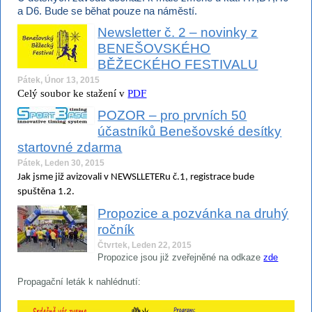
a D6. Bude se běhat pouze na náměstí.
Newsletter č. 2 – novinky z
BENEŠOVSKÉHO
BĚŽECKÉHO FESTIVALU
Pátek, Únor 13, 2015
Celý soubor ke stažení v
PDF
POZOR – pro prvních 50
účastníků Benešovské desítky
startovné zdarma
Pátek, Leden 30, 2015
Jak jsme již avizovali v NEWSLLETERu č.1, registrace bude
spuštěna 1.2.
Propozice a pozvánka na druhý
ročník
Čtvrtek, Leden 22, 2015
Propozice jsou již zveřejněné na odkaze
zde
Propagační leták k nahlédnutí: