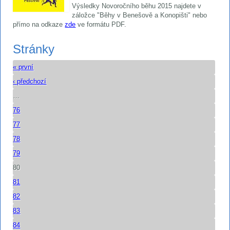
Výsledky Novoročního běhu 2015 najdete v
záložce "Běhy v Benešově a Konopišti" nebo
přímo na odkaze
zde
ve formátu PDF.
Stránky
« první
‹ předchozí
…
76
77
78
79
80
81
82
83
84