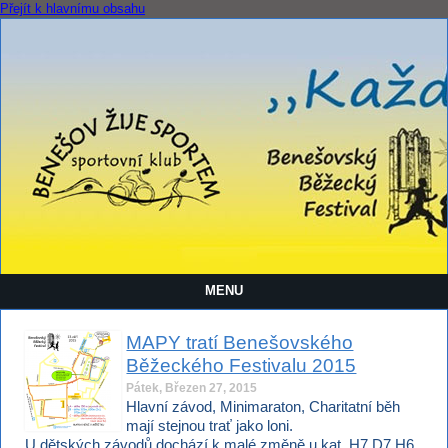
Přejít k hlavnímu obsahu
MENU
MAPY tratí Benešovského
Běžeckého Festivalu 2015
Pátek, Březen 27, 2015
Hlavní závod, Minimaraton, Charitatní běh
mají stejnou trať jako loni.
U dětských závodů dochází k malé změně u kat. H7,D7,H6