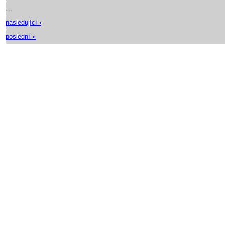
…
následující ›
poslední »