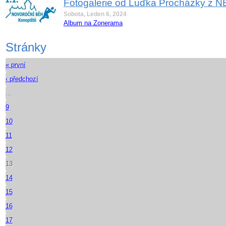
Fotogalerie od Luďka Procházky z N
Sobota, Leden 6, 2024
Album na Zonerama
Stránky
« první
‹ předchozí
…
9
10
11
12
13
14
15
16
17