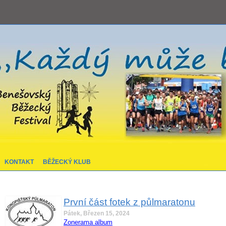
KONTAKT
BĚŽECKÝ KLUB
První část fotek z půlmaratonu
Pátek, Březen 15, 2024
Zonerama album