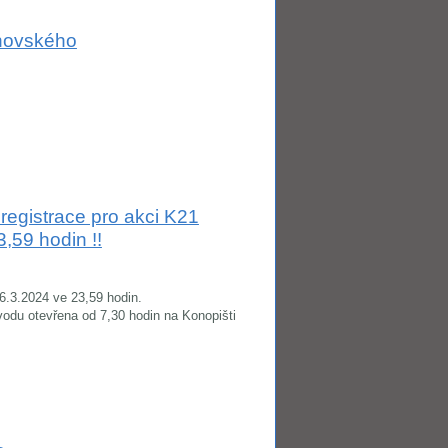
rnovského
egistrace pro akci K21
,59 hodin !!
6.3.2024 ve 23,59 hodin.
odu otevřena od 7,30 hodin na Konopišti