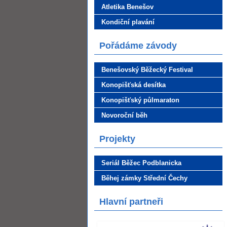
Atletika Benešov
Kondiční plavání
Pořádáme závody
Benešovský Běžecký Festival
Konopišťská desítka
Konopišťský půlmaraton
Novoroční běh
Projekty
Seriál Běžec Podblanicka
Běhej zámky Střední Čechy
Hlavní partneři