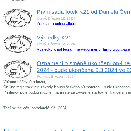
První sada fotek K21 od Daniela Če
Úterý, Březen 12, 2024
Zonerama online album
Výsledky K21
Úterý, Březen 12, 2024
Výsledky k nahlédnutí na webu měřící firmy Sportbase
Oznámení o změně ukončení on-line r
2024 - bude ukončena 6.3.2024 ve 23
Pondělí, Březen 4, 2024
Vážené běžkyně a běžci,
On-line registrace pro závody Konopišťského půlmaratonu bude ukončena 
Přihlášky poté budou možné i na místě za zvýšené startovné. Kancelář záv
!
Těší se na Vás pořadatelé K21 2024 !