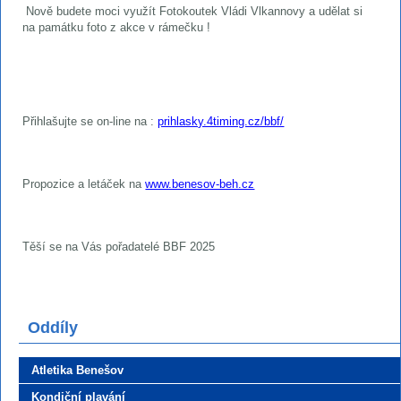
Nově budete moci využít Fotokoutek Vládi Vlkannovy a udělat si
na památku foto z akce v rámečku !
Přihlašujte se on-line na :
prihlasky.4timing.cz/bbf/
Propozice a letáček na
www.benesov-beh.cz
Těší se na Vás pořadatelé BBF 2025
Oddíly
Atletika Benešov
Kondiční plavání