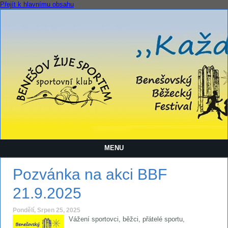
Přejít k hlavnímu obsahu
MENU
Pozvánka na akci BBF
21.9.2025
Pondělí, Srpen 25, 2025
Vážení sportovci, běžci, přátelé sportu,