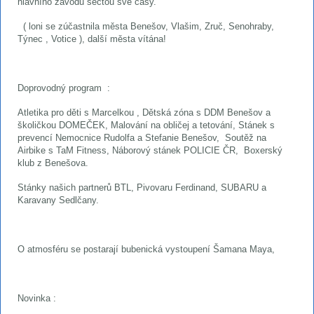
hlavního závodu sečtou své časy.
( loni se zúčastnila města Benešov, Vlašim, Zruč, Senohraby,
Týnec , Votice ), další města vítána!
Doprovodný program :
Atletika pro děti s Marcelkou , Dětská zóna s DDM Benešov a
školičkou DOMEČEK, Malování na obličej a tetování, Stánek s
prevencí Nemocnice Rudolfa a Stefanie Benešov, Soutěž na
Airbike s TaM Fitness, Náborový stánek POLICIE ČR, Boxerský
klub z Benešova.
Stánky našich partnerů BTL, Pivovaru Ferdinand, SUBARU a
Karavany Sedlčany.
O atmosféru se postarají bubenická vystoupení Šamana Maya,
Novinka :