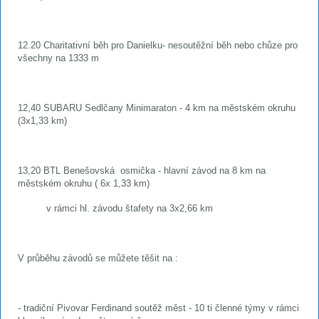
12.20 Charitativní běh pro Danielku- nesoutěžní běh nebo chůze pro
všechny na 1333 m
12,40 SUBARU Sedlčany Minimaraton - 4 km na městském okruhu
(3x1,33 km)
13,20 BTL Benešovská osmička - hlavní závod na 8 km na
městském okruhu ( 6x 1,33 km)
v rámci hl. závodu štafety na 3x2,66 km
V průběhu závodů se můžete těšit na :
- tradiční Pivovar Ferdinand soutěž měst - 10 ti členné týmy v rámci