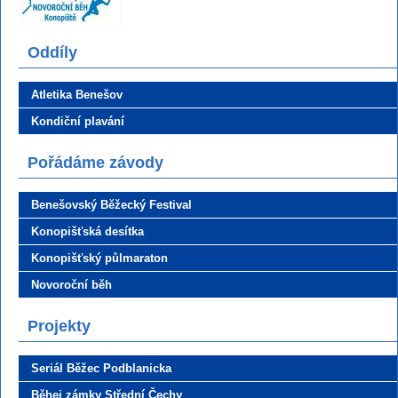
Oddíly
Atletika Benešov
Kondiční plavání
Pořádáme závody
Benešovský Běžecký Festival
Konopišťská desítka
Konopišťský půlmaraton
Novoroční běh
Projekty
Seriál Běžec Podblanicka
Běhej zámky Střední Čechy