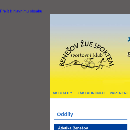
Přejít k hlavnímu obsahu
AKTUALITY
ZÁKLADNÍ INFO
PARTNEŘI
Oddíly
Atletika Benešov