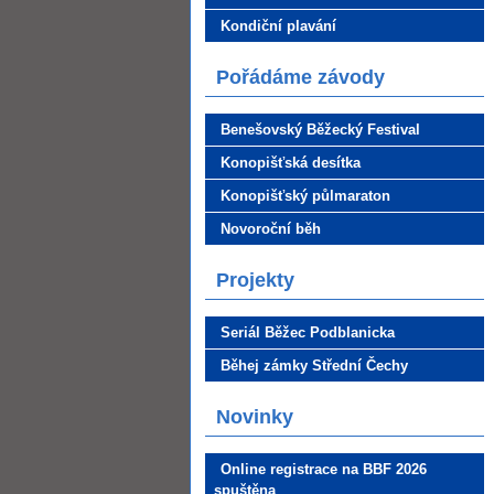
Kondiční plavání
Pořádáme závody
Benešovský Běžecký Festival
Konopišťská desítka
Konopišťský půlmaraton
Novoroční běh
Projekty
Seriál Běžec Podblanicka
Běhej zámky Střední Čechy
Novinky
Online registrace na BBF 2026
spuštěna